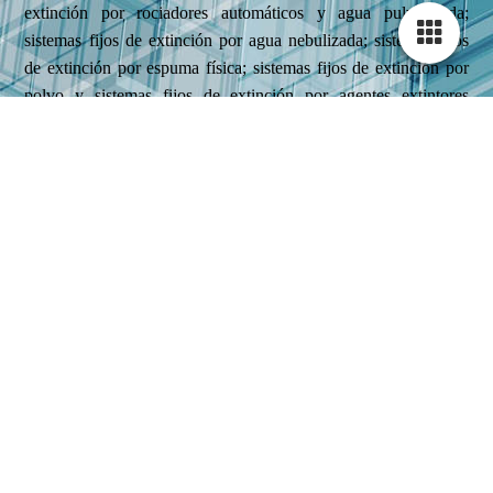
extinción por rociadores automáticos y agua pulverizada;
sistemas fijos de extinción por agua nebulizada; sistemas fijos
de extinción por espuma física; sistemas fijos de extinción por
polvo y sistemas fijos de extinción por agentes extintores
gaseosos. Mantenimiento, instalación, retimbrado y recarga de
extintores
Comprobamos la accesibilidad, señalización, así como el peso y
la presión. También el funcionamiento automático y el manual
de la instalación. Nos encargamos de la inspección ocular de
seguros, precintos, inscripciones, etc. Además de las partes
mecánicas .Instalamos sistemas de abastecimiento de agua
contra incendios. Hacemos la verificación por inspección de
todos los elementos, depósitos, etc. Nos preocupamos por el
mantenimiento de acumuladores, limpieza de bornas. Así como
la verificación de niveles (combustible, agua, aceite, etcétera).
Mantenimiento de equipos según el
Reglamento de Protección Contra