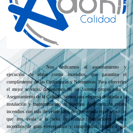
Nos dedicamos al asesoramiento y
ejecución de obras contra incendios, que garantiza el
cumplimiento de las Ordenanzas y Normativas. Para ofrecerles
el mejor servicio, disponemos de un Sistema propio para el
Aseguramiento de la Calidad. Somos una empresa dedicada a la
instalación y mantenimiento de sistemas de protección contra
incendios con más de veinte años de experiencia en el sector, lo
que nos avala a la hora de realizar instalaciones contra
incendios de gran envergadura y complejidad, debido a que