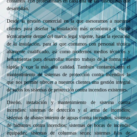
contamos
con profesionales
en cada una de las disciplinas que
desarrollan.
Desde la gestión comercial en la que asesoramos a nuestros
clientes para diseñar la instalación más económica y viable
técnicamente dentro del marco legal vigente, hasta la ejecución
de la instalación, para lo que contamos con personal técnico
altamente cualificado, así como modernos medios técnicos y
herramientas para desarrollar nuestro trabajo de la forma más
rápida y con la más alta calidad. También contamos con el
mantenimiento de sistemas de protección contra incendios lo
que nos permite ofrecer a nuestros clientes una gestión integral
de todos los sistemas de protección contra incendios existentes
.
Diseño, instalación y mantenimiento de sistema contra
incendios: sistemas de detección y al arma de incendios;
sistemas de abastecimiento de aguas contra incendios; sistemas
de hidrantes contra incendios; sistemas de bocas de incendio
equipadas; sistemas de columnas secas; sistemas fijos de