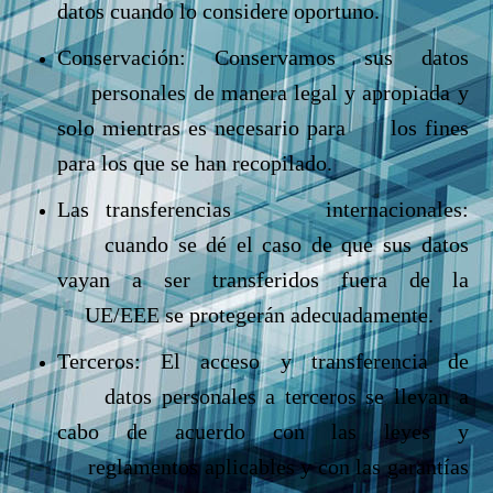
datos cuando lo considere oportuno.
Conservación: Conservamos sus datos
personales de manera legal y apropiada y
solo mientras es necesario para los fines
para los que se han recopilado.
Las transferencias internacionales:
cuando se dé el caso de que sus datos
vayan a ser transferidos fuera de la
UE/EEE se protegerán adecuadamente.
Terceros: El acceso y transferencia de
datos personales a terceros se llevan a
cabo de acuerdo con las leyes y
reglamentos aplicables y con las garantías