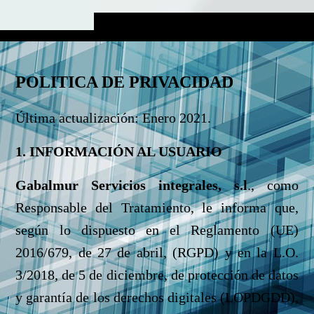
POLITICA DE PRIVACIDAD
Última actualización: Enero 2021.
1. INFORMACIÓN AL USUARIO
Gabalmur Servicios i
ntegrales, s.l
., como
Responsable del Tratamiento, le informa que,
según lo dispuesto en el Reglamento (UE)
2016/679, de 27 de abril, (RGPD) y en la L.O.
3/2018, de 5 de diciembre, de protección de datos
y garantía de los derechos digitales (LOPDGDD),