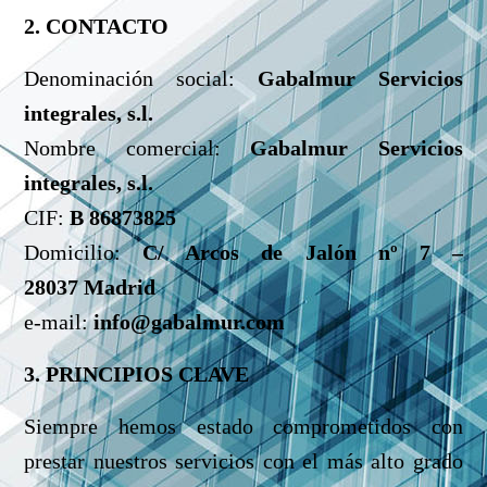
2. CONTACTO
Denominación social:
Gabalmur Servicios
integrales, s.l.
Nombre comercial:
Gabalmur Servicios
integrales, s.l.
CIF:
B 86873825
Domicilio:
C/ Arcos de Jalón nº 7 –
28037 Madrid
e-mail:
info@gabalmur.com
3. PRINCIPIOS CLAVE
Siempre hemos estado comprometidos con
prestar nuestros servicios con el más alto grado