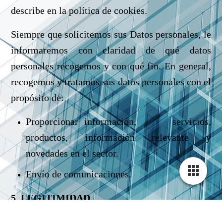
describe en la política de cookies.
Siempre que solicitemos sus Datos personales, le
informaremos con claridad de qué datos
personales recogemos y con qué fin. En general,
recogemos y tratamos sus datos personales con el
propósito de:
Proporcionar información, servicios,
productos, información relevante y
novedades en el sector.
Envío de comunicaciones.
5. LEGITIMIDAD
De acuerdo con la normativa de protección de