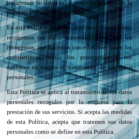
trataremos su datos tal y como reflejamos en la
presente Política de Privacidad.
En esta Política de Privacidad describimos cómo
recogemos sus datos personales y por qué los
recogemos, qué hacemos con ellos, con quién los
compartimos, cómo los protegemos y sus
opciones en cuanto al tratamiento de sus datos
personales.
Esta Política se aplica al tratamiento de sus datos
personales recogidos por la empresa para la
prestación de sus servicios. Si acepta las medidas
de esta Política, acepta que tratemos sus datos
personales como se define en esta Política.